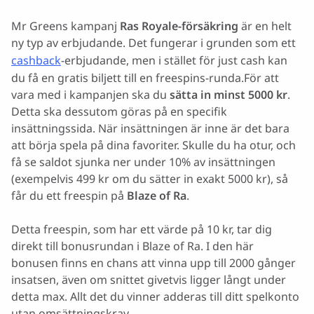
Mr Greens kampanj
Ras Royale-försäkring
är en helt
ny typ av erbjudande. Det fungerar i grunden som ett
cashback
-erbjudande, men i stället för just cash kan
du få en gratis biljett till en freespins-runda.För att
vara med i kampanjen ska du
sätta in minst 5000 kr
.
Detta ska dessutom göras på en specifik
insättningssida. När insättningen är inne är det bara
att börja spela på dina favoriter. Skulle du ha otur, och
få se saldot sjunka ner under 10% av insättningen
(exempelvis 499 kr om du sätter in exakt 5000 kr), så
får du ett freespin på
Blaze of Ra
.
Detta freespin, som har ett värde på 10 kr, tar dig
direkt till bonusrundan i Blaze of Ra. I den här
bonusen finns en chans att vinna upp till 2000 gånger
insatsen, även om snittet givetvis ligger långt under
detta max. Allt det du vinner adderas till ditt spelkonto
utan omsättningskrav.