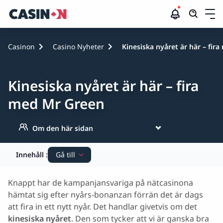
Casinon
Casinon
Casino Nyheter
Kinesiska nyåret är här – fir
Casino bonus
Kinesiska nyåret är här – fira
med Mr Green
Casinospel
Om den här sidan
Betting
Innehåll
:
Gå till
Betalningsmetoder
Cashdrop med 50 000 kr i potten
Highroller–kampanj på Blaze of Ra
Knappt har de kampanjansvariga på nätcasinona
Spelansvar
hämtat sig efter nyårs-bonanzan förrän det är dags
att fira in ett nytt nyår. Det handlar givetvis om det
kinesiska nyåret
. Den som tycker att vi är ganska bra
Guider