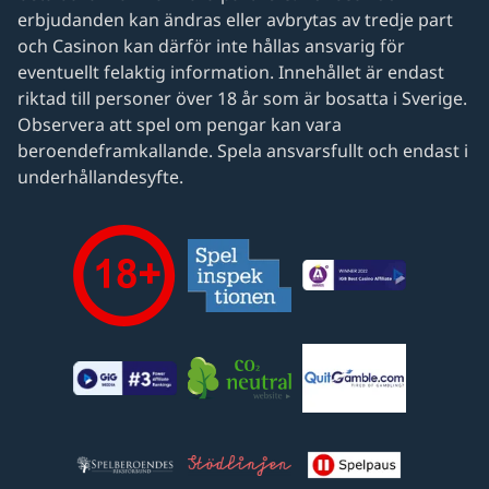
erbjudanden kan ändras eller avbrytas av tredje part
och Casinon kan därför inte hållas ansvarig för
eventuellt felaktig information. Innehållet är endast
riktad till personer över 18 år som är bosatta i Sverige.
Observera att spel om pengar kan vara
beroendeframkallande. Spela ansvarsfullt och endast i
underhållandesyfte.