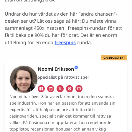
Undrar du hur värdet av den här "andra chansen"-
dealen ser ut? Låt oss säga så här: Du måste vinna
sammanlagt 450x insatsen i freespins-rundan för att
få tillbaka de 90% du har förlorat. Det är en enorm
utdelning för en enda
freespins
-runda.
CASINOEXPERT
Noomi Eriksson
Specialist på rättvist spel
Noomi har över 8 år av erfarenhet inom den svenska
spelindustrin. Hon har en passion för att använda sin
expertis för att hjälpa spelare att hitta rätt i
casinovärlden, speciellt när det kommer till rättvisa
villkor. På Casinon.com uppdaterar hon regelbundet
topplistor, recensioner, bonusar och annan viktig