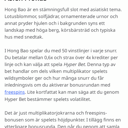
Hong Bao är en stämningsfull slot med asiatiskt tema.
Lotusblommor, solfjädrar, ornamenterade urnor och
annat pryder hjulen och i bakgrunden syns ett
landskap med höga berg, körsbärsträd och typiska
hus med snedtak.
I Hong Bao spelar du med 50 vinstlinjer i varje snurr.
Du betalar mellan 0,6x och strax över 4x krediter per
linje och kan välja att spela
Hyper Bet
. Denna typ av
bet handlar om dels vilken multiplikator spelets
wildsymboler ger och hur många snurr du får
inledningsvis om du aktiverar bonusrundan med
freespins
. Lite kortfattat kan man säga att du genom
Hyper Bet bestämmer spelets volatilitet.
Det är just multiplikatorjokrarna och freespins-
bonusen som är spelets höjdpunkter. I tillägg finns en
ytterligare bonusrunda. Den når du genom att samla