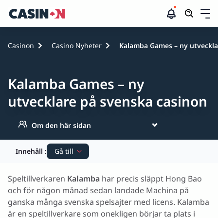
Casinon
Casinon
Casino Nyheter
Kalamba Games – ny utveckla
Casino bonus
Kalamba Games – ny
utvecklare på svenska casinon
Casinospel
Om den här sidan
Betting
Innehåll
:
Gå till
Betalningsmetoder
Kalamba – en spelutvecklare från Polen
Hong Bao – stämningsfullt med Asien i
Speltillverkaren
Kalamba
har precis släppt Hong Bao
Spelansvar
och för någon månad sedan landade Machina på
fokus
ganska många svenska spelsajter med licens. Kalamba
Machina – Futuristisk action med
är en speltillverkare som onekligen börjar ta plats i
Guider
Megaways