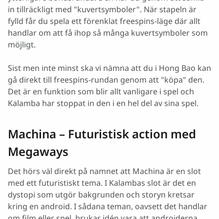
in tillräckligt med "kuvertsymboler". När stapeln är
fylld får du spela ett förenklat freespins-läge där allt
handlar om att få ihop så många kuvertsymboler som
möjligt.
Sist men inte minst ska vi nämna att du i Hong Bao kan
gå direkt till freespins-rundan genom att "köpa" den.
Det är en funktion som blir allt vanligare i spel och
Kalamba har stoppat in den i en hel del av sina spel.
Machina – Futuristisk action med
Megaways
Det hörs väl direkt på namnet att Machina är en slot
med ett futuristiskt tema. I Kalambas slot är det en
dystopi som utgör bakgrunden och storyn kretsar
kring en android. I sådana teman, oavsett det handlar
om film eller spel, brukar idén vara att androiderna