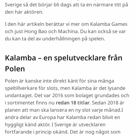
Sverige så det börjar bli dags att ta en närmare titt på
Hitta spelen hos Speedy Casino
den här aktören.
Nyheter
I den här artikeln berättar vi mer om Kalamba Games
och just Hong Bao och Machina. Du kan också se var
du kan ta del av underhållningen på spelen.
Kalamba – en spelutvecklare från
Polen
Polen är kanske inte direkt känt för sina många
speltillverkare för slots, men Kalamba är det lysande
undantaget. Det var 2016 som bolaget grundades och
i sortimentet finns nu
redan 18 titlar
. Sedan 2018 är
planen att man ska lansera en ny slot varje månad.I
andra delar av Europa har Kalamba redan blivit en
hyggligt känd aktör. I Sverige är utvecklaren
fortfarande i princip okänd. Det är nog något som