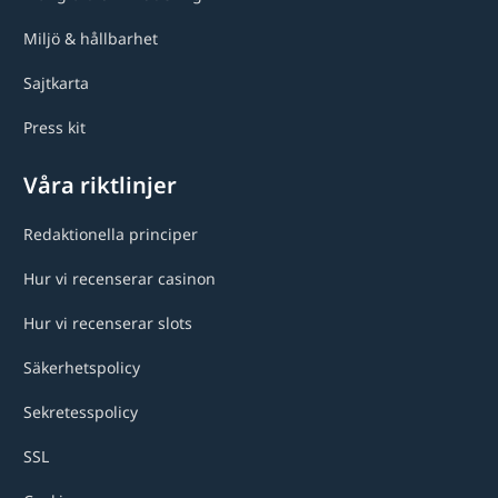
Miljö & hållbarhet
Sajtkarta
Press kit
Våra riktlinjer
Redaktionella principer
Hur vi recenserar casinon
Hur vi recenserar slots
Säkerhetspolicy
Sekretesspolicy
SSL