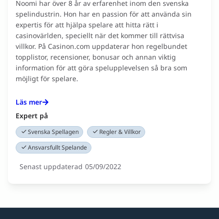
Noomi har över 8 år av erfarenhet inom den svenska
spelindustrin. Hon har en passion för att använda sin
expertis för att hjälpa spelare att hitta rätt i
casinovärlden, speciellt när det kommer till rättvisa
villkor. På Casinon.com uppdaterar hon regelbundet
topplistor, recensioner, bonusar och annan viktig
information för att göra spelupplevelsen så bra som
möjligt för spelare.
Läs mer
Expert på
Svenska Spellagen
Regler & Villkor
Ansvarsfullt Spelande
Senast uppdaterad
05/09/2022