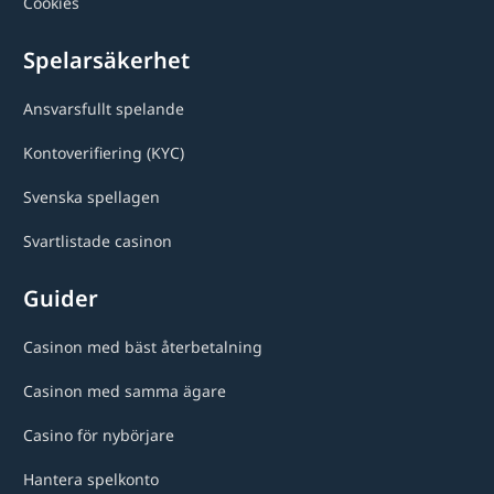
Cookies
Spelarsäkerhet
Ansvarsfullt spelande
Kontoverifiering (KYC)
Svenska spellagen
Svartlistade casinon
Guider
Casinon med bäst återbetalning
Casinon med samma ägare
Casino för nybörjare
Hantera spelkonto