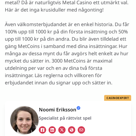
metal? Då är naturligtvis Metal Casino ett utmärkt val.
Här är det inga krusiduller med någonting!
Även välkomsterbjudandet är en enkel historia. Du får
100% upp till 1000 kr på din första insättning och 50%
upp till 1000 kr på din andra. Du blir även tilldelad ett
gäng MetCoins i samband med dina insättningar. Hur
många av dessa mynt du får avgörs helt enkelt av hur
mycket du sätter in. 3000 MetCoins är maximal
utdelning per var och en av dina två första
insättningar. Läs reglerna och villkoren för
erbjudandet innan du signar upp och sätter in.
CASINOEXPERT
Noomi Eriksson
Specialist på rättvist spel