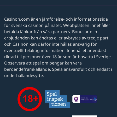
Casinon.com är en jämförelse- och informationssida
för svenska casinon på nätet. Webbplatsen innehåller
betalda länkar från våra partners. Bonusar och
erbjudanden kan ändras eller avbrytas av tredje part
och Casinon kan därför inte hållas ansvarig för
eventuellt felaktig information. Innehållet är endast
riktad till personer över 18 år som är bosatta i Sverige.
Observera att spel om pengar kan vara
beroendeframkallande. Spela ansvarsfullt och endast i
underhållandesyfte.