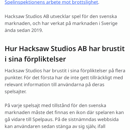
Spelinspektionens arbete mot brottslighet
.
Hacksaw Studios AB utvecklar spel för den svenska
marknaden, och har verkat på marknaden i Sverige
ända sedan 2019.
Hur Hacksaw Studios AB har brustit
i sina förpliktelser
Hacksaw Studios har brustit i sina förpliktelser på flera
punkter. För det första har de inte gett tillräckligt med
relevant information till användarna på deras
spelsajter.
På varje spelsajt med tillstånd för den svenska
marknaden måste det finnas en ikon där spelaren kan
gå vidare till Spelpaus. På de sistnämndas webbsida
kan användaren sedan stänga av sig själv, ifall