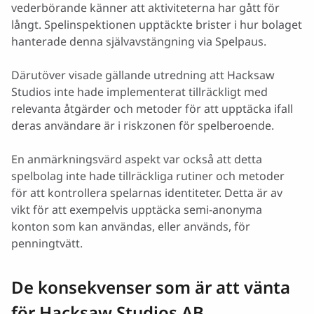
vederbörande känner att aktiviteterna har gått för
långt. Spelinspektionen upptäckte brister i hur bolaget
hanterade denna självavstängning via Spelpaus.
Därutöver visade gällande utredning att Hacksaw
Studios inte hade implementerat tillräckligt med
relevanta åtgärder och metoder för att upptäcka ifall
deras användare är i riskzonen för spelberoende.
En anmärkningsvärd aspekt var också att detta
spelbolag inte hade tillräckliga rutiner och metoder
för att kontrollera spelarnas identiteter. Detta är av
vikt för att exempelvis upptäcka semi-anonyma
konton som kan användas, eller används, för
penningtvätt.
De konsekvenser som är att vänta
för Hacksaw Studios AB