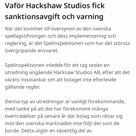
Vaför Hackshaw Studios fick
sanktionsavgift och varning
När det kommer till översynen av den svenska
spellagstiftningen och dess implementering och
reglering, är det Spelinspektionen som har det största
övergripande ansvaret.
Spelinspektionen inledde för ett tag sedan en
utredning angående Hacksaw Studios AB, efter att det
väckts misstankar om att bolaget inte efterlevde
gällande regler.
Denna typ av utredningar är vanligt förekommande,
med tanke på att det har förekommit många
överträdelser på senare år där bolag som riktar sig
mot den svenska marknaden inte följt det som de
borde. Detta utgör en väsentlig del av