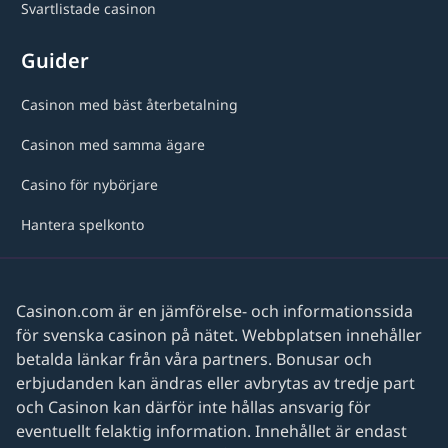
Svartlistade casinon
Guider
Casinon med bäst återbetalning
Casinon med samma ägare
Casino för nybörjare
Hantera spelkonto
Casinon.com är en jämförelse- och informationssida
för svenska casinon på nätet. Webbplatsen innehåller
betalda länkar från våra partners. Bonusar och
erbjudanden kan ändras eller avbrytas av tredje part
och Casinon kan därför inte hållas ansvarig för
eventuellt felaktig information. Innehållet är endast