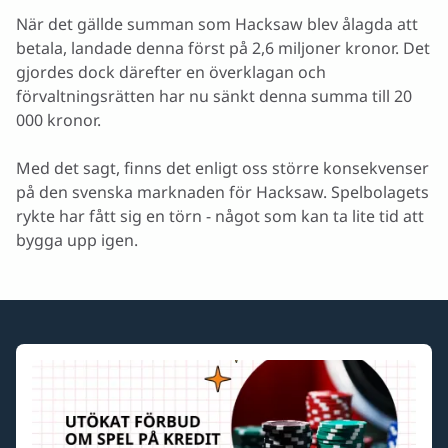
När det gällde summan som Hacksaw blev ålagda att
betala, landade denna först på 2,6 miljoner kronor. Det
gjordes dock därefter en överklagan och
förvaltningsrätten har nu sänkt denna summa till 20
000 kronor.
Med det sagt, finns det enligt oss större konsekvenser
på den svenska marknaden för Hacksaw. Spelbolagets
rykte har fått sig en törn - något som kan ta lite tid att
bygga upp igen.