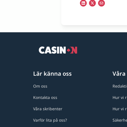
Lär känna oss
Våra 
Om oss
Redakti
Kontakta oss
Hur vi 
Våra skribenter
Hur vi 
Varför lita på oss?
Säkerhe