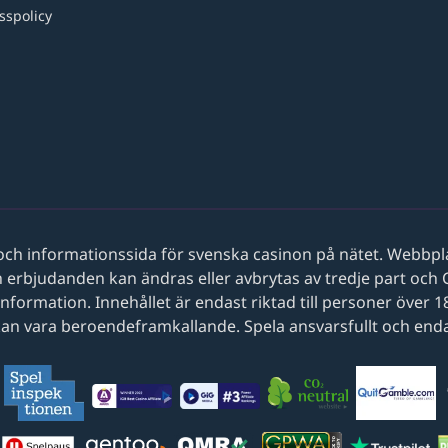
sspolicy
och informationssida för svenska casinon på nätet. Webbpla
 erbjudanden kan ändras eller avbrytas av tredje part och C
 information. Innehållet är endast riktad till personer över 1
an vara beroendeframkallande. Spela ansvarsfullt och enda