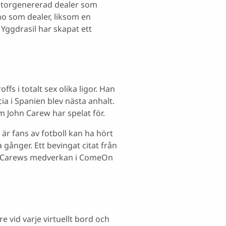
 datorgenererad dealer som
no som dealer, liksom en
 Yggdrasil har skapat ett
s i totalt sex olika ligor. Han
ia i Spanien blev nästa anhalt.
m John Carew har spelat för.
är fans av fotboll kan ha hört
ånger. Ett bevingat citat från
ohn Carews medverkan i ComeOn
are vid varje virtuellt bord och