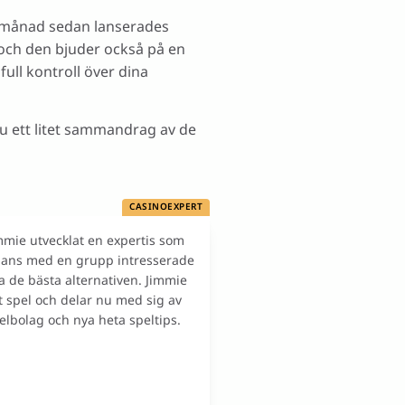
n månad sedan lanserades
a och den bjuder också på en
ull kontroll över dina
 du ett litet sammandrag av de
CASINOEXPERT
mmie utvecklat en expertis som
mmans med en grupp intresserade
a de bästa alternativen. Jimmie
t spel och delar nu med sig av
lbolag och nya heta speltips.