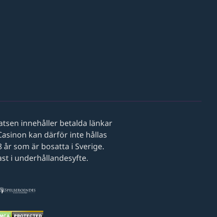
tsen innehåller betalda länkar
asinon kan därför inte hållas
8 år som är bosatta i Sverige.
st i underhållandesyfte.