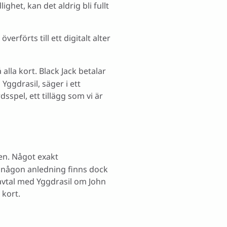
ighet, kan det aldrig bli fullt
rförts till ett digitalt alter
alla kort. Black Jack betalar
Yggdrasil, säger i ett
sspel, ett tillägg som vi är
ten. Något exakt
v någon anledning finns dock
avtal med Yggdrasil om John
 kort.