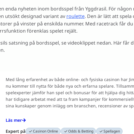
den enda nyheten inom bordsspel från Yggdrasil. För någo
en utsökt designad variant av
roulette
. Den är lätt att spel
torer på vinster på enskilda nummer. Med racetrack får du f
sfunktion förenklas spelet rejält.
asils satsning på bordsspel, se videoklippet nedan. Här får
en.
Med lång erfarenhet av både online- och fysiska casinon har Ji
nu kommer till nytta för både nya och erfarna spelare. Tillsa
spelexperter jämför han spel och bonusar för att hjälpa dig hitt
har tidigare arbetat med att ta fram kampanjer för kommersiell
sina kunskaper genom inlägg om branschen, recensioner av spe
Läs mer
Expert på
Casinon Online
Odds & Betting
Spellagen