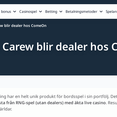
 bonus
Casinospel
Betting
Betalningsmetoder
Spelan
ew blir dealer hos ComeOn
n Carew blir dealer ho
lackjack
ing har en helt unik produkt för bordsspel i sin portfölj. D
sta från RNG-spel (utan dealers) med äkta live casino
. Res
ärldar.