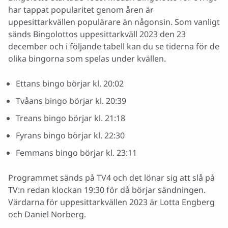
har tappat popularitet genom åren är
uppesittarkvällen populärare än någonsin. Som vanligt
sänds Bingolottos uppesittarkväll 2023 den 23
december och i följande tabell kan du se tiderna för de
olika bingorna som spelas under kvällen.
Ettans bingo börjar kl. 20:02
Tvåans bingo börjar kl. 20:39
Treans bingo börjar kl. 21:18
Fyrans bingo börjar kl. 22:30
Femmans bingo börjar kl. 23:11
Programmet sänds på TV4 och det lönar sig att slå på
TV:n redan klockan 19:30 för då börjar sändningen.
Värdarna för uppesittarkvällen 2023 är Lotta Engberg
och Daniel Norberg.