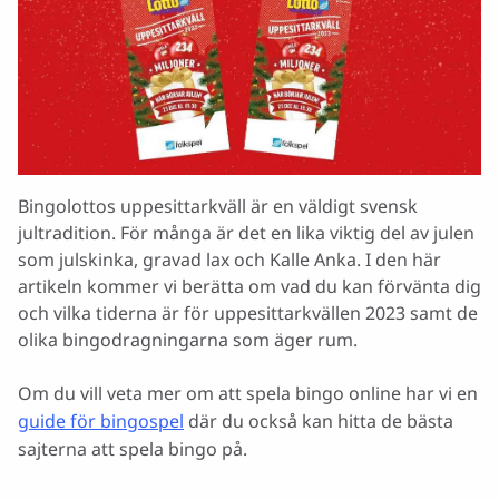
Hur man spelar Bingolotto
Bingolottos julkalender 2023
Nyheter
Bingolottos uppesittarkväll är en väldigt svensk
jultradition. För många är det en lika viktig del av julen
som julskinka, gravad lax och Kalle Anka. I den här
artikeln kommer vi berätta om vad du kan förvänta dig
och vilka tiderna är för uppesittarkvällen 2023 samt de
olika bingodragningarna som äger rum.
Om du vill veta mer om att spela bingo online har vi en
guide för bingospel
där du också kan hitta de bästa
sajterna att spela bingo på.