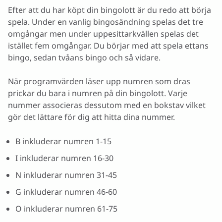
Efter att du har köpt din bingolott är du redo att börja
spela. Under en vanlig bingosändning spelas det tre
omgångar men under uppesittarkvällen spelas det
istället fem omgångar. Du börjar med att spela ettans
bingo, sedan tvåans bingo och så vidare.
När programvärden läser upp numren som dras
prickar du bara i numren på din bingolott. Varje
nummer associeras dessutom med en bokstav vilket
gör det lättare för dig att hitta dina nummer.
B inkluderar numren 1-15
I inkluderar numren 16-30
N inkluderar numren 31-45
G inkluderar numren 46-60
O inkluderar numren 61-75