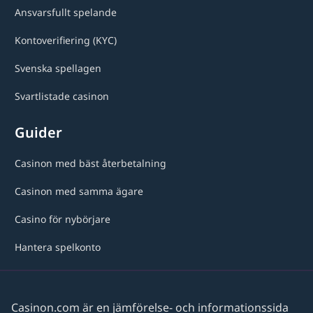
Ansvarsfullt spelande
Kontoverifiering (KYC)
Svenska spellagen
Svartlistade casinon
Guider
Casinon med bäst återbetalning
Casinon med samma ägare
Casino för nybörjare
Hantera spelkonto
Casinon.com är en jämförelse- och informationssida