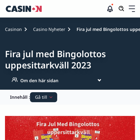
Casinon
Casinon
Casino Nyheter
Fira jul med Bingolottos uppe
Casino bonus
Fira jul med Bingolottos
uppesittarkväll 2023
Casinospel
Om den här sidan
Betting
Innehåll
:
Gå till
Betalningsmetoder
Snabbfakta om Bingolotto uppesittarkväll
2023:
Spelansvar
Om Uppesittarkvällen
Gäster för uppesittarkvällen 2023
Guider
Hur man deltar i uppesittarkvällen 2023