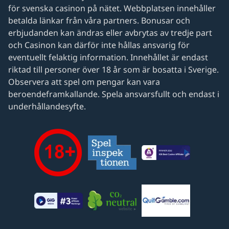
för svenska casinon på nätet. Webbplatsen innehåller
betalda länkar från våra partners. Bonusar och
erbjudanden kan ändras eller avbrytas av tredje part
och Casinon kan därför inte hållas ansvarig för
eventuellt felaktig information. Innehållet är endast
riktad till personer över 18 år som är bosatta i Sverige.
Observera att spel om pengar kan vara
beroendeframkallande. Spela ansvarsfullt och endast i
underhållandesyfte.