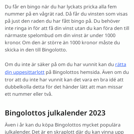
Du får en bingo när du har lyckats pricka alla fem
nummer på en vågrät rad. Då får du vinsten som visas
på just den raden du har fått bingo på. Du behöver
inte ringa in för att få din vinst utan du kan föra den till
närmaste spelombud om din vinst är under 1000
kronor. Om den är större än 1000 kronor måste du
skicka in den till Bingolotto.
Om du inte är säker på om du har vunnit kan du
rätta
din uppesittarlott
på Bingolottos hemsida. Även om du
tror att du inte har vunnit kan det vara en bra idé att
dubbelkolla detta för det händer lätt att man missar
ett nummer eller två.
Bingolottos julkalender 2023
Även i år kan du köpa Bingolottos mycket populära
julkalender. Det är en skraplott där du kan vinna upp