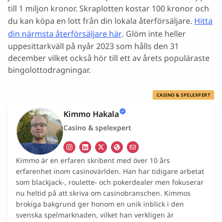
till 1 miljon kronor. Skraplotten kostar 100 kronor och
du kan köpa en lott från din lokala återförsäljare.
Hitta
din närmsta återförsäljare här
. Glöm inte heller
uppesittarkväll på nyår 2023 som hålls den 31
december vilket också hör till ett av årets populäraste
bingolottodragningar.
CASINO & SPELEXPERT
Kimmo Hakala
Casino & spelexpert
Kimmo är en erfaren skribent med över 10 års
erfarenhet inom casinovärlden. Han har tidigare arbetat
som blackjack-, roulette- och pokerdealer men fokuserar
nu heltid på att skriva om casinobranschen. Kimmos
brokiga bakgrund ger honom en unik inblick i den
svenska spelmarknaden, vilket han verkligen är