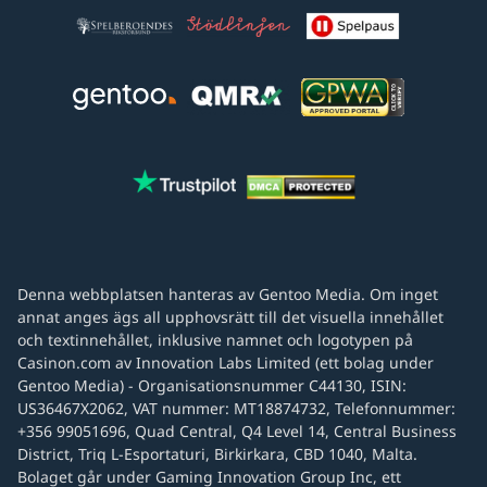
Denna webbplatsen hanteras av Gentoo Media. Om inget
annat anges ägs all upphovsrätt till det visuella innehållet
och textinnehållet, inklusive namnet och logotypen på
Casinon.com av Innovation Labs Limited (ett bolag under
Gentoo Media) - Organisationsnummer C44130, ISIN:
US36467X2062, VAT nummer: MT18874732, Telefonnummer:
+356 99051696, Quad Central, Q4 Level 14, Central Business
District, Triq L-Esportaturi, Birkirkara, CBD 1040, Malta.
Bolaget går under Gaming Innovation Group Inc, ett