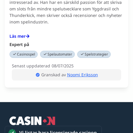
intresserad av. Han har en särskild passion för att skriva
om slots från mindre spelutvecklare som Yggdrasil och
Thunderkick, men skriver också recensioner och nyheter
inom spelindustrin.
Läs mer
Expert på
Casinospel
Spelautomater
Spelstrategier
Senast uppdaterad
08/07/2025
Granskad av
Noomi Eriksson
Vi listar bara licensierade casinon