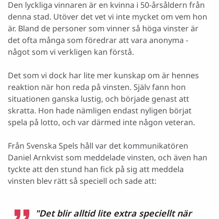
Den lyckliga vinnaren är en kvinna i 50-årsåldern från
denna stad. Utöver det vet vi inte mycket om vem hon
är. Bland de personer som vinner så höga vinster är
det ofta många som föredrar att vara anonyma -
något som vi verkligen kan förstå.
Det som vi dock har lite mer kunskap om är hennes
reaktion när hon reda på vinsten. Själv fann hon
situationen ganska lustig, och började genast att
skratta. Hon hade nämligen endast nyligen börjat
spela på lotto, och var därmed inte någon veteran.
Från Svenska Spels håll var det kommunikatören
Daniel Arnkvist som meddelade vinsten, och även han
tyckte att den stund han fick på sig att meddela
vinsten blev rätt så speciell och sade att:
"Det blir alltid lite extra speciellt när