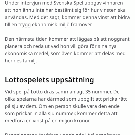
Under intervjun med Svenska Spel uppgav vinnaren
att hon ännu inte har bestämt sig för hur vinsten ska
användas. Med det sagt, kommer denna vinst att bidra
till en trygg ekonomisk miljö framöver.
Den närmsta tiden kommer att läggas på att noggrant
planera och reda ut vad hon vill göra för sina nya
ekonomiska medel, som även kommer att delas med
hennes familj.
Lottospelets uppsättning
Vid spel på Lotto dras sammanlagt 35 nummer. De
olika spelarna har därmed som uppgift att pricka rätt
på sju av dem. Om en person skulle vara den ende
som prickar in alla sju nummer, kommer detta att
medföra en vinst på en miljon kronor.