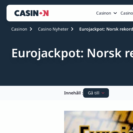
Casinon
Casino
Casinon
Casino Nyheter
Eurojackpot: Norsk rekord
Eurojackpot: Norsk r
Innehåll
:
Gå till
Eurojackpot över 1,3 miljard
En annan miljonvinst samma k
Hur fungerar Eurojackpot?