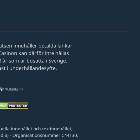
tsen innehåller betalda länkar
asinon kan därför inte hållas
8 år som är bosatta i Sverige.
st i underhållandesyfte.
lla innehållet och textinnehållet,
Media) - Organisationsnummer C44130,