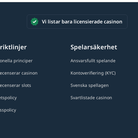
Vi listar bara licensierade casinon
riktlinjer
Spelarsäkerhet
onella principer
Ansvarsfullt spelande
recenserar casinon
Kontoverifiering (KYC)
recenserar slots
Svenska spellagen
tspolicy
Svartlistade casinon
sspolicy