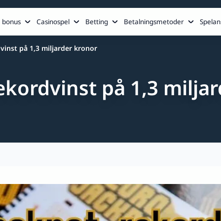
 bonus
Casinospel
Betting
Betalningsmetoder
Spelan
vinst på 1,3 miljarder kronor
ekordvinst på 1,3 milja
er kronor
väll