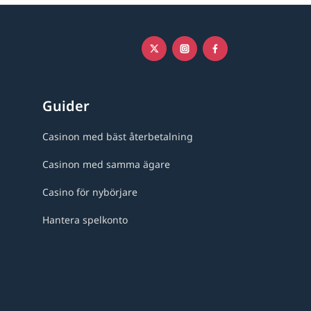
Guider
Casinon med bäst återbetalning
Casinon med samma ägare
Casino för nybörjare
Hantera spelkonto