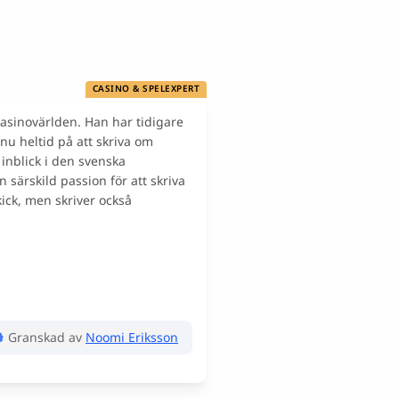
CASINO & SPELEXPERT
asinovärlden. Han har tidigare
nu heltid på att skriva om
nblick i den svenska
 särskild passion för att skriva
ick, men skriver också
Granskad av
Noomi Eriksson