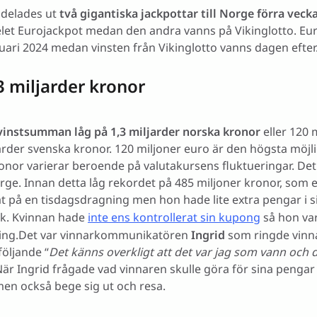
 delades ut
två gigantiska jackpottar till Norge förra veck
pelet Eurojackpot medan den andra vanns på Vikinglotto. Eu
ari 2024 medan vinsten från Vikinglotto vanns dagen efter.
3 miljarder kronor
vinstsumman låg på 1,3 miljarder norska kronor
eller 120 
rder svenska kronor. 120 miljoner euro är den högsta möjlig
or varierar beroende på valutakursens fluktueringar. Det 
rge. Innan detta låg rekordet på 485 miljoner kronor, so
lat på en tisdagsdragning men hon hade lite extra pengar i
rsök. Kvinnan hade
inte ens kontrollerat sin kupong
så hon var
pping.Det var vinnarkommunikatören
Ingrid
som ringde vinnar
följande “
Det känns overkligt att det var jag som vann och 
 När Ingrid frågade vad vinnaren skulle göra för sina pengar
 men också bege sig ut och resa.