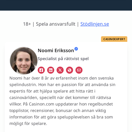
18+ | Spela ansvarsfullt |
Stödlinjen.se
CASINOEXPERT
Noomi Eriksson
Specialist på rättvist spel
Noomi har över 8 år av erfarenhet inom den svenska
spelindustrin. Hon har en passion för att använda sin
expertis för att hjälpa spelare att hitta rätt i
casinovärlden, speciellt när det kommer till rättvisa
villkor. På Casinon.com uppdaterar hon regelbundet
topplistor, recensioner, bonusar och annan viktig
information för att göra spelupplevelsen så bra som
möjligt för spelare.