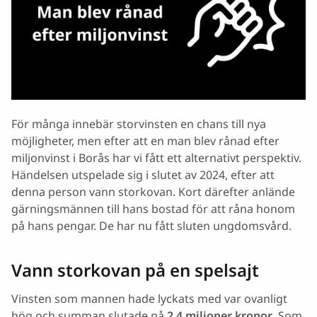
Aspekter gällande vinnarnas säkerhet
Artiklar från spelbranschen
Nyheter
För många innebär storvinsten en chans till nya
möjligheter, men efter att en man blev rånad efter
miljonvinst i Borås har vi fått ett alternativt perspektiv.
Händelsen utspelade sig i slutet av 2024, efter att
denna person vann storkovan. Kort därefter anlände
gärningsmännen till hans bostad för att råna honom
på hans pengar. De har nu fått sluten ungdomsvård.
Vann storkovan på en spelsajt
Vinsten som mannen hade lyckats med var ovanligt
hög och summan slutade på
2,4 miljoner kronor
. Som