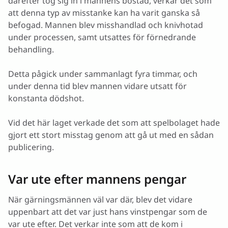
därefter tog sig in i mannens bostad, verkar det som
att denna typ av misstanke kan ha varit ganska så
befogad. Mannen blev misshandlad och knivhotad
under processen, samt utsattes för förnedrande
behandling.
Detta pågick under sammanlagt fyra timmar, och
under denna tid blev mannen vidare utsatt för
konstanta dödshot.
Vid det här laget verkade det som att spelbolaget hade
gjort ett stort misstag genom att gå ut med en sådan
publicering.
Var ute efter mannens pengar
När gärningsmännen väl var där, blev det vidare
uppenbart att det var just hans vinstpengar som de
var ute efter. Det verkar inte som att de kom i