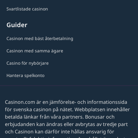
Svartlistade casinon
Guider
Casinon med bäst återbetalning
Casinon med samma ägare
Casino för nybörjare
Hantera spelkonto
Casinon.com är en jämförelse- och informationssida
för svenska casinon på nätet. Webbplatsen innehåller
betalda länkar från våra partners. Bonusar och
erbjudanden kan ändras eller avbrytas av tredje part
och Casinon kan därför inte hållas ansvarig för