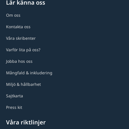
Lär känna oss
Om oss
Kontakta oss
Våra skribenter
Varför lita på oss?
Jobba hos oss
Mångfald & inkludering
Miljö & hållbarhet
Sajtkarta
Press kit
Våra riktlinjer