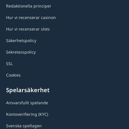
Redaktionella principer
Hur vi recenserar casinon
Hur vi recenserar slots
Säkerhetspolicy
Sekretesspolicy
SSL
Cookies
Spelarsäkerhet
Ansvarsfullt spelande
Kontoverifiering (KYC)
Svenska spellagen