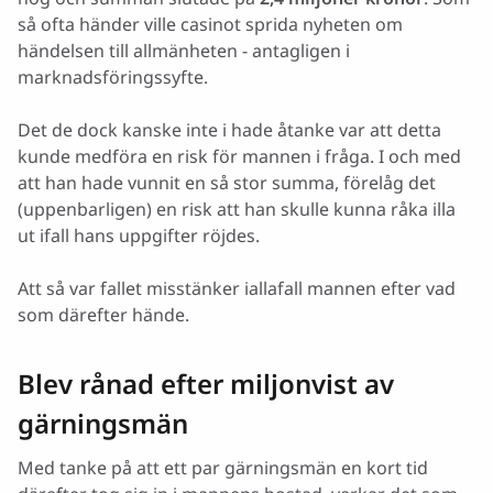
så ofta händer ville casinot sprida nyheten om
händelsen till allmänheten - antagligen i
marknadsföringssyfte.
Det de dock kanske inte i hade åtanke var att detta
kunde medföra en risk för mannen i fråga. I och med
att han hade vunnit en så stor summa, förelåg det
(uppenbarligen) en risk att han skulle kunna råka illa
ut ifall hans uppgifter röjdes.
Att så var fallet misstänker iallafall mannen efter vad
som därefter hände.
Blev rånad efter miljonvist av
gärningsmän
Med tanke på att ett par gärningsmän en kort tid