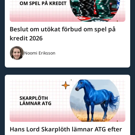
Beslut om utökat förbud om spel på
kredit 2026
Noomi Eriksson
Hans Lord Skarplöth lämnar ATG efter