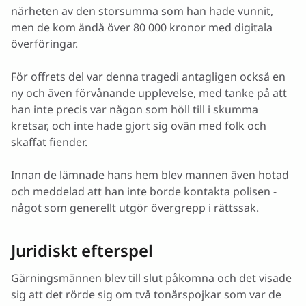
närheten av den storsumma som han hade vunnit,
men de kom ändå över 80 000 kronor med digitala
överföringar.
För offrets del var denna tragedi antagligen också en
ny och även förvånande upplevelse, med tanke på att
han inte precis var någon som höll till i skumma
kretsar, och inte hade gjort sig ovän med folk och
skaffat fiender.
Innan de lämnade hans hem blev mannen även hotad
och meddelad att han inte borde kontakta polisen -
något som generellt utgör övergrepp i rättssak.
Juridiskt efterspel
Gärningsmännen blev till slut påkomna och det visade
sig att det rörde sig om två tonårspojkar som var de