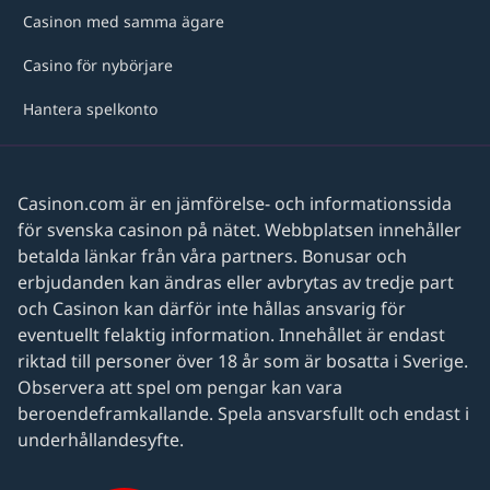
Casinon med samma ägare
Casino för nybörjare
Hantera spelkonto
Casinon.com är en jämförelse- och informationssida
för svenska casinon på nätet. Webbplatsen innehåller
betalda länkar från våra partners. Bonusar och
erbjudanden kan ändras eller avbrytas av tredje part
och Casinon kan därför inte hållas ansvarig för
eventuellt felaktig information. Innehållet är endast
riktad till personer över 18 år som är bosatta i Sverige.
Observera att spel om pengar kan vara
beroendeframkallande. Spela ansvarsfullt och endast i
underhållandesyfte.