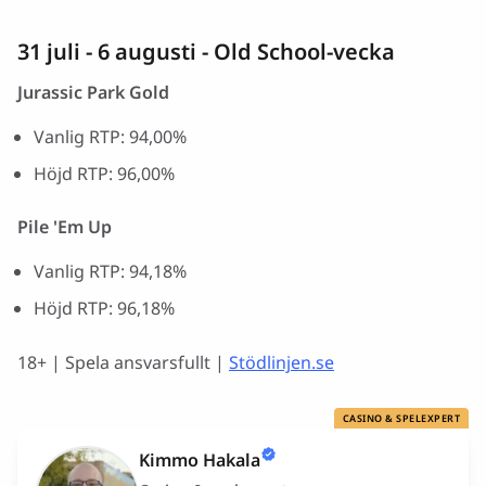
31 juli - 6 augusti - Old School-vecka
Jurassic Park Gold
Vanlig RTP: 94,00%
Höjd RTP: 96,00%
Pile 'Em Up
Vanlig RTP: 94,18%
Höjd RTP: 96,18%
18+ | Spela ansvarsfullt |
Stödlinjen.se
CASINO & SPELEXPERT
Kimmo Hakala