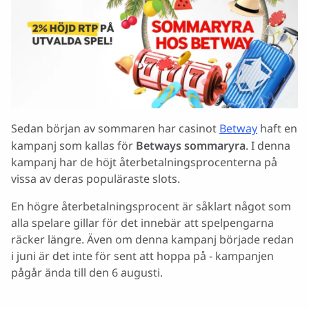
Nyheter
Sedan början av sommaren har casinot
Betway
haft en
kampanj som kallas för
Betways sommaryra
. I denna
kampanj har de höjt återbetalningsprocenterna på
vissa av deras populäraste slots.
En högre återbetalningsprocent är såklart något som
alla spelare gillar för det innebär att spelpengarna
räcker längre. Även om denna kampanj började redan
i juni är det inte för sent att hoppa på - kampanjen
pågår ända till den 6 augusti.