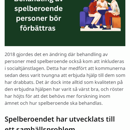
Inte alla är medvetna om att hjälp finns
att få
Nyheter
Sammanfattning
Artiklar från oss
2018 gjordes det en ändring där behandling av
personer med spelberoende också kom att inkluderas
i socialtjänstlagen. Detta har medfört att kommunerna
sedan dess varit tvungna att erbjuda hjälp till dem som
har drabbats. Det är dock inte alltid som kvaliteten på
den erbjudna hjälpen har varit så värst bra, och röster
har höjts för att det behövs mer forskning inom
ämnet och hur spelberoende ska behandlas.
Spelberoendet har utvecklats till
ett samhällsproblem