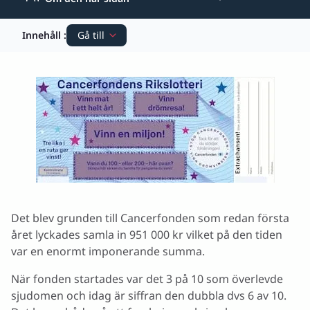
Innehåll
:
Gå till
Nyheter
Köpa och Spela Cancerfondens Rikslotteri
Vinster
Extrachansen
Det blev grunden till Cancerfonden som redan första
året lyckades samla in 951 000 kr vilket på den tiden
var en enormt imponerande summa.
När fonden startades var det 3 på 10 som överlevde
sjudomen och idag är siffran den dubbla dvs 6 av 10.