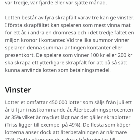
var tredje, var fjärde eller var sjätte månad.
Lotten består av fyra skrapfält varav tre kan ge vinster.
I första skrapfältet kan spelaren som mest vinna mat
för ett år, i andra en drömresa och i det tredje fältet en
miljon kronor i kontanter. Vid tre lika summor vinner
spelaren denna summa i antingen kontanter eller
presentkort. De spelare som vinner 100 kr eller 200 kr
ska skrapa ett ytterligare skrapfält för att på så sätt
kunna använda lotten som betalningsmedel.
Vinster
Lotteriet omfattar 450 000 lotter som säljs från juli ett
år till juni nästkommande år. Återbetalningsprocenten
är 35% vilket är mycket lågt när det gäller skraplotter
(Triss ligger till exempel på 49%). De flesta som köper
lotterna anser dock att återbetalningen är närmare
70%. Detta eftersom de räknar både vinster till