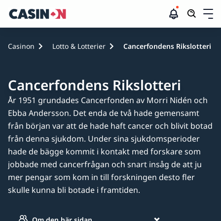
Casinon
Casinon
Lotto & Lotterier
Cancerfondens Rikslotteri
Casino bonus
Cancerfondens Rikslotteri
År 1951 grundades Cancerfonden av Morri Nidén och
Casinospel
Ebba Andersson. Det enda de två hade gemensamt
från början var att de hade haft cancer och blivit botad
Betting
från denna sjukdom. Under sina sjukdomsperioder
hade de bägge kommit i kontakt med forskare som
Betalningsmetoder
jobbade med cancerfrågan och snart insåg de att ju
mer pengar som kom in till forskningen desto fler
Spelansvar
skulle kunna bli botade i framtiden.
Guider
Om den här sidan