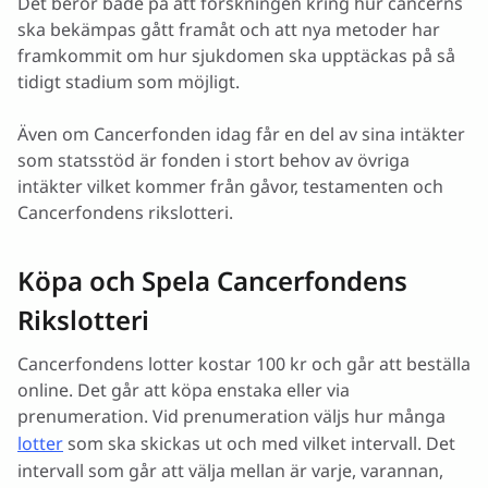
Det beror både på att forskningen kring hur cancerns
ska bekämpas gått framåt och att nya metoder har
framkommit om hur sjukdomen ska upptäckas på så
tidigt stadium som möjligt.
Även om Cancerfonden idag får en del av sina intäkter
som statsstöd är fonden i stort behov av övriga
intäkter vilket kommer från gåvor, testamenten och
Cancerfondens rikslotteri.
Köpa och Spela Cancerfondens
Rikslotteri
Cancerfondens lotter kostar 100 kr och går att beställa
online. Det går att köpa enstaka eller via
prenumeration. Vid prenumeration väljs hur många
lotter
som ska skickas ut och med vilket intervall. Det
intervall som går att välja mellan är varje, varannan,