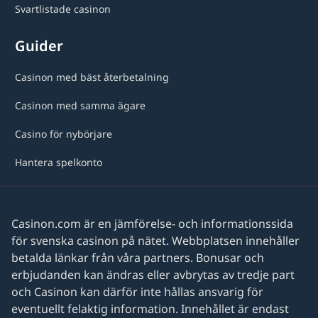
Svartlistade casinon
Guider
Casinon med bäst återbetalning
Casinon med samma ägare
Casino för nybörjare
Hantera spelkonto
Casinon.com är en jämförelse- och informationssida
för svenska casinon på nätet. Webbplatsen innehåller
betalda länkar från våra partners. Bonusar och
erbjudanden kan ändras eller avbrytas av tredje part
och Casinon kan därför inte hållas ansvarig för
eventuellt felaktig information. Innehållet är endast