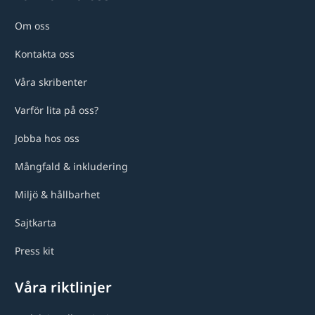
Om oss
Kontakta oss
Våra skribenter
Varför lita på oss?
Jobba hos oss
Mångfald & inkludering
Miljö & hållbarhet
Sajtkarta
Press kit
Våra riktlinjer