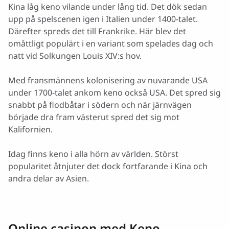
Kina låg keno vilande under lång tid. Det dök sedan
upp på spelscenen igen i Italien under 1400-talet.
Därefter spreds det till Frankrike. Här blev det
omåttligt populärt i en variant som spelades dag och
natt vid Solkungen Louis XIV:s hov.
Med fransmännens kolonisering av nuvarande USA
under 1700-talet ankom keno också USA. Det spred sig
snabbt på flodbåtar i södern och när järnvägen
började dra fram västerut spred det sig mot
Kalifornien.
Idag finns keno i alla hörn av världen. Störst
popularitet åtnjuter det dock fortfarande i Kina och
andra delar av Asien.
Online casinon med Keno