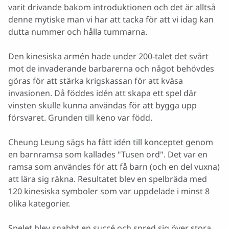
varit drivande bakom introduktionen och det är alltså
denne mytiske man vi har att tacka för att vi idag kan
dutta nummer och hålla tummarna.
Den kinesiska armén hade under 200-talet det svårt
mot de invaderande barbarerna och något behövdes
göras för att stärka krigskassan för att kväsa
invasionen. Då föddes idén att skapa ett spel där
vinsten skulle kunna användas för att bygga upp
försvaret. Grunden till keno var född.
Cheung Leung sägs ha fått idén till konceptet genom
en barnramsa som kallades "Tusen ord". Det var en
ramsa som användes för att få barn (och en del vuxna)
att lära sig räkna. Resultatet blev en spelbräda med
120 kinesiska symboler som var uppdelade i minst 8
olika kategorier.
Spelet blev snabbt en succé och spred sig över stora