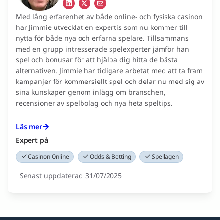
Med lång erfarenhet av både online- och fysiska casinon
har Jimmie utvecklat en expertis som nu kommer till
nytta för både nya och erfarna spelare. Tillsammans
med en grupp intresserade spelexperter jämför han
spel och bonusar för att hjälpa dig hitta de bästa
alternativen. Jimmie har tidigare arbetat med att ta fram
kampanjer för kommersiellt spel och delar nu med sig av
sina kunskaper genom inlägg om branschen,
recensioner av spelbolag och nya heta speltips.
Läs mer
Expert på
Casinon Online
Odds & Betting
Spellagen
Senast uppdaterad
31/07/2025