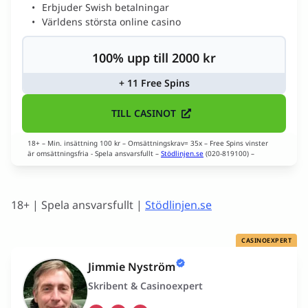
Erbjuder Swish betalningar
Världens största online casino
100% upp till 2000 kr
+ 11 Free Spins
TILL CASINOT
18+ – Min. insättning 100 kr – Omsättningskrav= 35x – Free Spins vinster
är omsättningsfria - Spela ansvarsfullt –
Stödlinjen.se
(020-819100) –
Spelpaus.se
–
Regler & Villkor gäller
18+ | Spela ansvarsfullt |
Stödlinjen.se
CASINOEXPERT
Jimmie Nyström
Skribent & Casinoexpert