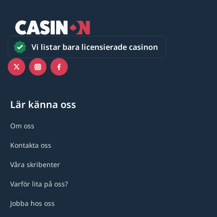
Vi listar bara licensierade casinon
Lär känna oss
Om oss
Kontakta oss
Våra skribenter
Varför lita på oss?
Jobba hos oss