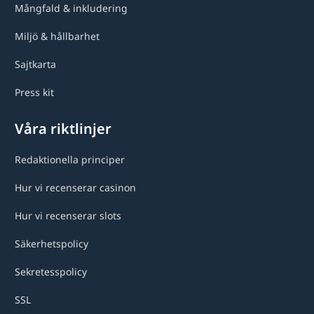
Mångfald & inkludering
Miljö & hållbarhet
Sajtkarta
Press kit
Våra riktlinjer
Redaktionella principer
Hur vi recenserar casinon
Hur vi recenserar slots
Säkerhetspolicy
Sekretesspolicy
SSL