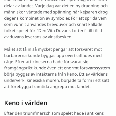
delar av landet. Varje dag var det en ny dragning och
människor väntade med spänning när kejsaren drog
dagens kombination av symboler. För att sprida vem
som vunnit användes brevduvor och snart kallade
folket spelet för "Den Vita Duvans Lotteri" till följd
av duvans leverans av vinstbesked.
Målet att få in så mycket pengar att försvaret mot
barbarerna kunde byggas upp överträffades med
råge. Efter att kineserna hade försvarat sig
framgångsrikt kunde även ett enormt försvarssystem
börja byggas av intäkterna från keno. Ett av världens
underverk, kinesiska muren, började ta form i ett sätt
att förebygga framtida angrepp mot landet.
Keno i världen
Efter den triumfmarsch som spelet hade i antikens