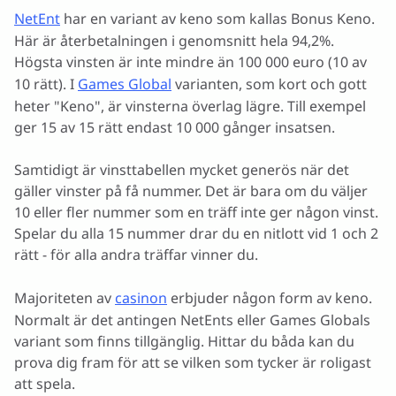
NetEnt
har en variant av keno som kallas Bonus Keno.
Här är återbetalningen i genomsnitt hela 94,2%.
Högsta vinsten är inte mindre än 100 000 euro (10 av
10 rätt). I
Games Global
varianten, som kort och gott
heter "Keno", är vinsterna överlag lägre. Till exempel
ger 15 av 15 rätt endast 10 000 gånger insatsen.
Samtidigt är vinsttabellen mycket generös när det
gäller vinster på få nummer. Det är bara om du väljer
10 eller fler nummer som en träff inte ger någon vinst.
Spelar du alla 15 nummer drar du en nitlott vid 1 och 2
rätt - för alla andra träffar vinner du.
Majoriteten av
casinon
erbjuder någon form av keno.
Normalt är det antingen NetEnts eller Games Globals
variant som finns tillgänglig. Hittar du båda kan du
prova dig fram för att se vilken som tycker är roligast
att spela.