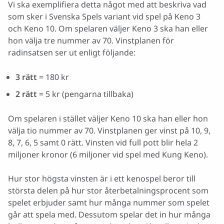
Vi ska exemplifiera detta något med att beskriva vad
som sker i Svenska Spels variant vid spel på Keno 3
och Keno 10. Om spelaren väljer Keno 3 ska han eller
hon välja tre nummer av 70. Vinstplanen för
radinsatsen ser ut enligt följande:
3 rätt
= 180 kr
2 rätt
= 5 kr (pengarna tillbaka)
Om spelaren i stället väljer Keno 10 ska han eller hon
välja tio nummer av 70. Vinstplanen ger vinst på 10, 9,
8, 7, 6, 5 samt 0 rätt. Vinsten vid full pott blir hela 2
miljoner kronor (6 miljoner vid spel med Kung Keno).
Hur stor högsta vinsten är i ett kenospel beror till
största delen på hur stor återbetalningsprocent som
spelet erbjuder samt hur många nummer som spelet
går att spela med. Dessutom spelar det in hur många