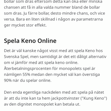
bollar som dras eftersom detta kan öka eller minska
chansen att få in alla valda nummer bland de bollar
som dras. Ju färre bollar, desto mindre chans, och vice
versa. Bara en liten skillnad i någon av parametrarna
ger mycket stor effekt.
Spela Keno Online
Det är väl kanske något visst med att spela Keno hos
Svenska Spel, men samtidigt är det ett dåligt alternativ
om vi jämför med att spela keno online.
Återbetalningsprocenten för monopolets spel är
nämligen 55% medan den mycket väl kan överstiga
90% när du spelar online.
Den enda egentliga nackdelen med att spela på nätet
är att du inte kan ta hem jackpottvinster ("Kung Keno")
av den dignitet monopolet kan betala ut.