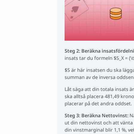
Steg 2: Beräkna insatsfördeln
insats tar du formeln $S_X = (\t
$S är här insatsen du ska lägga
summan av de inversa oddsen
Låt säga att din totala insats
ska alltså placera 481,49 krono
placerar på det andra oddset.
Steg 3: Beräkna Nettovinst:
Nä
ut din nettovinst och att vänta
din vinstmarginal blir 1,1 %, ve