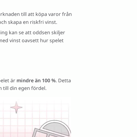
knaden till att köpa varor från
h skapa en riskfri vinst.
ing kan se att oddsen skiljer
 med vinst oavsett hur spelet
elet är
mindre än 100 %
. Detta
 till din egen fördel.