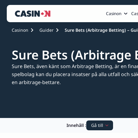
Casinon
Cas
Casinon
Guider
Sure Bets (Arbitrage Betting) – Gui
Sure Bets (Arbitrage B
Sure Bets, även känt som Arbitrage Betting, är en fina
spelbolag kan du placera insatser på alla utfall och 
en arbitrage-bettare.
Innehåll
:
Gå till
Vad är Arbitrage (Sure Bets) 