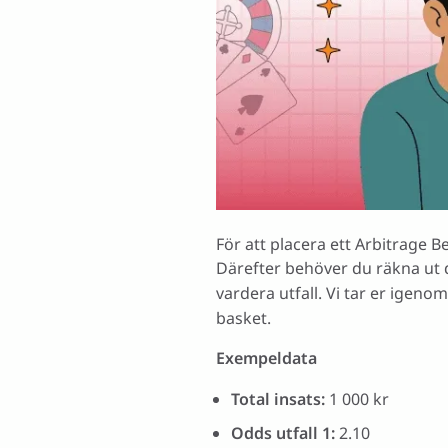
För att placera ett Arbitrage B
Därefter behöver du räkna ut d
vardera utfall. Vi tar er igen
basket.
Exempeldata
Total insats:
1 000 kr
Odds utfall 1:
2.10