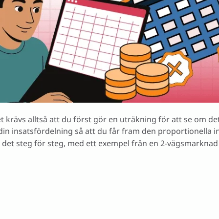
et krävs alltså att du först gör en uträkning för att se om de
in insatsfördelning så att du får fram den proportionella 
om det steg för steg, med ett exempel från en 2-vägsmarknad 