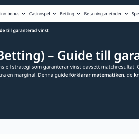
ino bonus
Casinospel
Betting
Betalningsmetoder
Spe
de till garanterad vinst
etting) – Guide till gar
nsiell strategi som garanterar vinst oavsett matchresultat.
säkra en marginal. Denna guide
förklarar matematiken
, de
kr
och hur fungerar det?