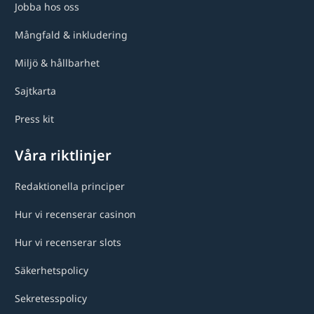
Jobba hos oss
Mångfald & inkludering
Miljö & hållbarhet
Sajtkarta
Press kit
Våra riktlinjer
Redaktionella principer
Hur vi recenserar casinon
Hur vi recenserar slots
Säkerhetspolicy
Sekretesspolicy