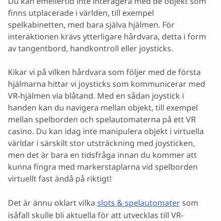
Du kan emellertid inte interagera med de objekt som
finns utplacerade i världen, till exempel
spelkabinetten, med bara själva hjälmen. För
interaktionen krävs ytterligare hårdvara, detta i form
av tangentbord, handkontroll eller joysticks.
Kikar vi på vilken hårdvara som följer med de första
hjälmarna hittar vi joysticks som kommunicerar med
VR-hjälmen via blåtand. Med en sådan joystick i
handen kan du navigera mellan objekt, till exempel
mellan spelborden och spelautomaterna på ett VR
casino. Du kan idag inte manipulera objekt i virtuella
världar i särskilt stor utsträckning med joysticken,
men det är bara en tidsfråga innan du kommer att
kunna fingra med markerstaplarna vid spelborden
virtuellt fast ändå på riktigt!
Det är ännu oklart vilka
slots & spelautomater
som
isåfall skulle bli aktuella för att utvecklas till VR-