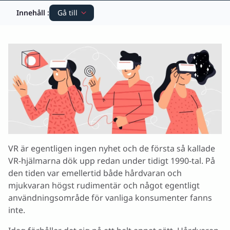
Innehåll
:
Gå till
Nyheter
Så fungerar VR casino
VR spel – framtidens underhållning
VR är egentligen ingen nyhet och de första så kallade
VR-hjälmarna dök upp redan under tidigt 1990-tal. På
den tiden var emellertid både hårdvaran och
mjukvaran högst rudimentär och något egentligt
användningsområde för vanliga konsumenter fanns
inte.