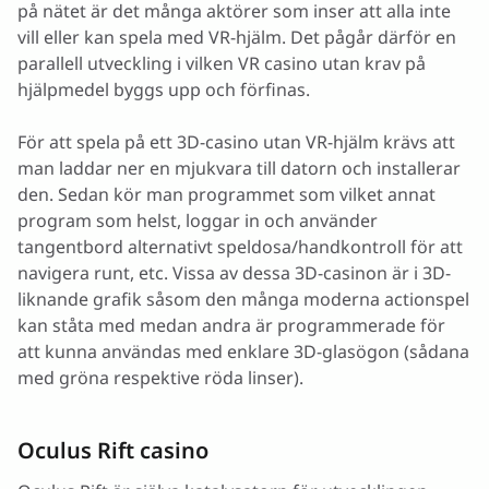
på nätet är det många aktörer som inser att alla inte
vill eller kan spela med VR-hjälm. Det pågår därför en
parallell utveckling i vilken VR casino utan krav på
hjälpmedel byggs upp och förfinas.
För att spela på ett 3D-casino utan VR-hjälm krävs att
man laddar ner en mjukvara till datorn och installerar
den. Sedan kör man programmet som vilket annat
program som helst, loggar in och använder
tangentbord alternativt speldosa/handkontroll för att
navigera runt, etc. Vissa av dessa 3D-casinon är i 3D-
liknande grafik såsom den många moderna actionspel
kan ståta med medan andra är programmerade för
att kunna användas med enklare 3D-glasögon (sådana
med gröna respektive röda linser).
Oculus Rift casino