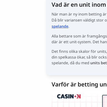
Vad är en unit inom
Steg för steg: Så sätter du up
Ett alternativ till units – Flatbe
När man är ny inom betting är 
Units som verktyg för bokföri
Då blir variansen väldigt stor 
Ett dynamiskt system: Anpass
spelande
.
Sammanfattning och slutsats
Alla bettare som är framgångs
där är ett unit-system. Det ha
Det finns olika skalor för unit
din spelkassa ökar, så blir ock
spelande, då du med
units be
Varför är betting un