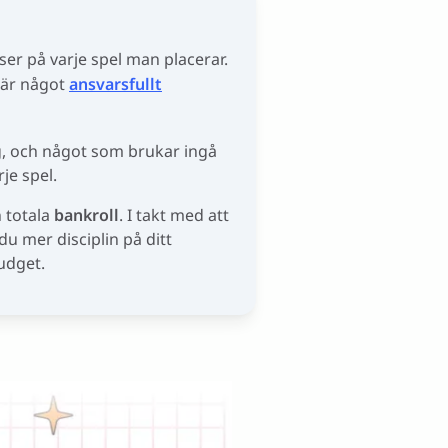
er på varje spel man placerar.
e är något
ansvarsfullt
g, och något som brukar ingå
rje spel.
n totala
bankroll
. I takt med att
du mer disciplin på ditt
udget.