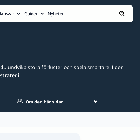
lansvar
Guider
Nyheter
du undvika stora förluster och spela smartare. I den
strategi
.
Om den här sidan