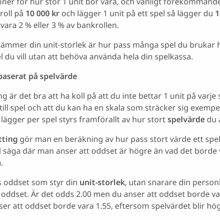
ner för hur stor 1 unit bör vara, och vanligt förekommand
roll på
10 000 kr
och lägger 1 unit på ett spel så lägger du
1
vara 2 % eller 3 % av bankrollen.
tämmer din unit-storlek är hur pass många spel du brukar h
el du vill utan att behöva använda hela din spelkassa.
 baserat på spelvärde
 är det bra att ha koll på att du inte bettar 1 unit på varje 
till spel och att du kan ha en skala som sträcker sig exempelvi
lägger per spel styrs framförallt av hur stort
spelvärde
du a
tting
gör man en beräkning av hur pass stort värde ett spel
ill säga där man anser att oddset är högre än vad det borde 
å
.
is oddset som styr din
unit-storlek
, utan snarare din person
ll oddset. Är det odds 2.00 men du anser att oddset borde v
er att oddset borde vara 1.55, eftersom spelvärdet blir hö