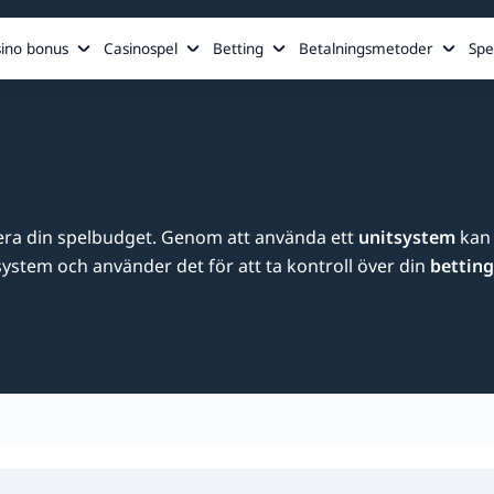
ino bonus
Casinospel
Betting
Betalningsmetoder
Spe
tera din spelbudget. Genom att använda ett
unitsystem
kan 
 system och använder det för att ta kontroll över din
betting
?