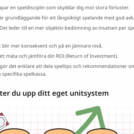
apar en speldisciplin som skyddar dig mot stora förluster.
är grundläggande för ett långsiktigt spelande med god avk
 Det leder till en mer objektiv bedömning av insatsen per sp
 blir mer konsekvent och på en jämnare nivå.
e att mäta och jämföra din ROI (Return of Investment).
 gör det enklare att dela speltips och rekommendationer o
n specifika spelkassa.
tter du upp ditt eget unitsystem