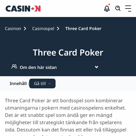
Casinon
Casinon
Casinospel
Three Card Poker
Casino bonus
Three Card Poker
Casinospel
Om den här sidan
Betting
Innehåll
:
Gå till
Grunderna i Three Card Poker
Betalningsmetoder
6 Card Bonus
Three Card Poker är ett bordsspel som kombinerar
utmaningarna i pokern med casinospelens enkelhet.
Strategi för Three Card Poker
Det är ett snabbt spel som ändå ger en mängd
Spelansvar
möjligheter till strategiskt tänkande från spelarens
sida. Dessutom kan det finnas ett eller två tilläggspel
Guider