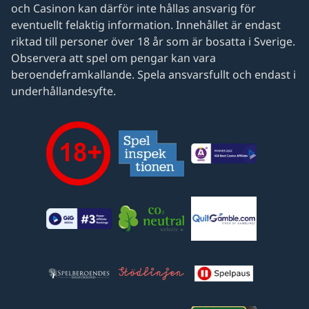
och Casinon kan därför inte hållas ansvarig för
eventuellt felaktig information. Innehållet är endast
riktad till personer över 18 år som är bosatta i Sverige.
Observera att spel om pengar kan vara
beroendeframkallande. Spela ansvarsfullt och endast i
underhållandesyfte.