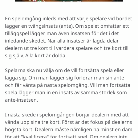
En spelomgång inleds med att varje spelare vid bordet
lägger en tvångsinsats (ante). Om spelet omfattar ett
tilläggspel lägger man även insatsen för det i det
inledande skedet. När alla insatser är lagda delar
dealern ut tre kort till vardera spelare och tre kort till
sig själv. Alla kort är dolda.
Spelarna ska nu välja om de vill fortsätta spela eller
lägga sig. Om man lägger sig förlorar man sin ante
och får vänta på nästa spelomgång. Vill man fortsätta
spela lägger man in en insats av samma storlek som
ante-insatsen.
I nästa skede i spelomgången börjar dealern med att
vända upp sina tre kort. Först är det fokus på dealerns
högsta kort. Dealern måste nämligen ha minst en dam
för att "kvalificera" för fortsatt spel. Om dealern inte