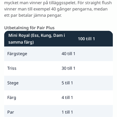
mycket man vinner på tilläggsspelet. För straight flush
vinner man till exempel 40 gånger pengarna, medan
ett par betalar jämna pengar.
Utbetalning för Pair Plus
Mini Royal (Ess, Kung, Dam i
100 till 1
samma färg)
Färgstege
40 till 1
Triss
30 till 1
Stege
5 till 1
Färg
4 till 1
Par
1 till 1