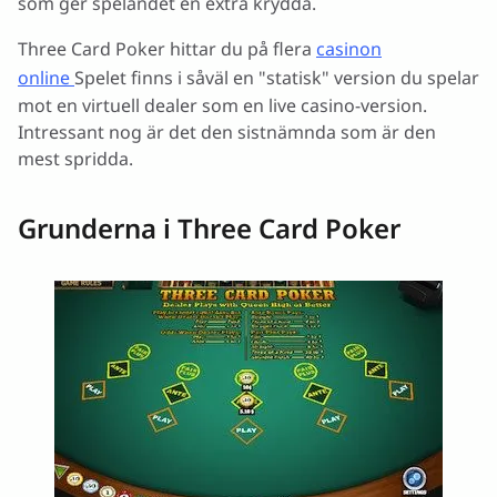
som ger spelandet en extra krydda.
Three Card Poker hittar du på flera
casinon
Nyheter
online
Spelet finns i såväl en "statisk" version du spelar
mot en virtuell dealer som en live casino-version.
Intressant nog är det den sistnämnda som är den
mest spridda.
Grunderna i Three Card Poker