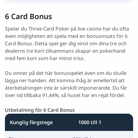
6 Card Bonus
Spelar du Three Card Poker på live casino har du ofta
även möjligheten att spela med en bonusinsats för 6
Card Bonus. Detta spel ger dig vinst om dina tre och
dealerns tre kort tillsammans skapar en pokerhand
med fem kort som har minst triss.
Du vinner på det här bonusspelet även om du skulle
lägga ner handen. Att komma ihåg är emellertid att
återbetalningen inte är särskilt imponerande. Du får
över tid tillbaka 91,44%, så huset har en rejäl fördel.
Utbetalning för 6 Card Bonus
Kunglig färgstege
1000 till 1