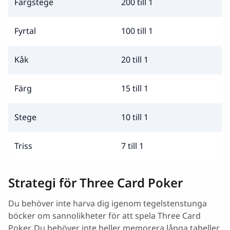
Färgstege
200 till 1
Fyrtal
100 till 1
Kåk
20 till 1
Färg
15 till 1
Stege
10 till 1
Triss
7 till 1
Strategi för Three Card Poker
Du behöver inte harva dig igenom tegelstenstunga
böcker om sannolikheter för att spela Three Card
Poker. Du behöver inte heller memorera långa tabeller