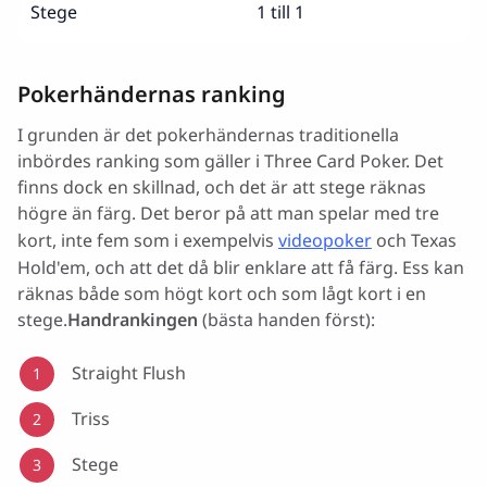
Stege
1 till 1
Pokerhändernas ranking
I grunden är det pokerhändernas traditionella
inbördes ranking som gäller i Three Card Poker. Det
finns dock en skillnad, och det är att stege räknas
högre än färg. Det beror på att man spelar med tre
kort, inte fem som i exempelvis
videopoker
och Texas
Hold'em, och att det då blir enklare att få färg. Ess kan
räknas både som högt kort och som lågt kort i en
stege.
Handrankingen
(bästa handen först):
Straight Flush
Triss
Stege