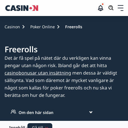
Casinon
Casinon
Poker Online
Freerolls
Casino bonus
Freerolls
Det är få spel på nätet där du verkligen kan vinna
Casinospel
pengar utan någon risk. Ibland går det att hitta
casinobonusar utan insättning
men dessa är väldigt
Betting
sällsynta. Vad som däremot är mycket vanligare är
något som kallas för poker freerolls och nu ska vi
Betalningsmetoder
berätta om hur de fungerar.
Spelansvar
Om den här sidan
Guider
Innehåll
:
Gå till