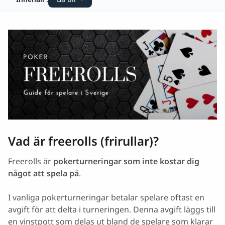
Vad är freerolls (frirullar)?
Nyheter
Hur hittar man poker frirullar?
Så här fungerar freerolls i poker
Olika typer av freerolls på casinon online
Freerolls passwords
Fördelar med gratis poker online
Bästa freerolls casino i Sverige 2026
Vanliga frågor om freerolls
Källor
Vad är freerolls (frirullar)?
Freerolls är
pokerturneringar som inte kostar dig
något att spela på
.
I vanliga pokerturneringar betalar spelare oftast en
avgift för att delta i turneringen. Denna avgift läggs till
en vinstpott som delas ut bland de spelare som klarar