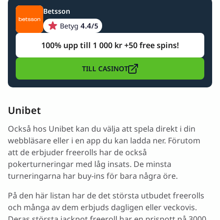
Betsson
4.4
Betyg
/
5
100% upp till 1 000 kr
+50 free spins!
TILL CASINOT
Unibet
Också hos Unibet kan du välja att spela direkt i din
webbläsare eller i en app du kan ladda ner. Förutom
att de erbjuder freerolls har de också
pokerturneringar med låg insats. De minsta
turneringarna har buy-ins för bara några öre.
På den här listan har de det största utbudet freerolls
och många av dem erbjuds dagligen eller veckovis.
Deras största jackpot freeroll har en prispott på 3000