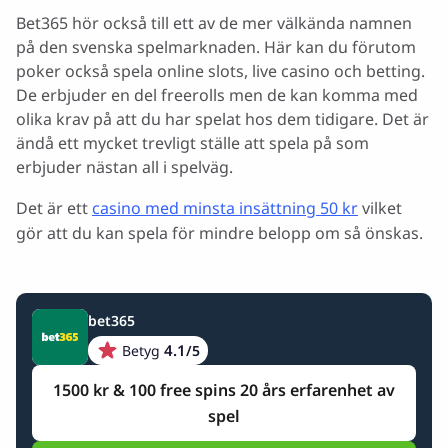
Bet365 hör också till ett av de mer välkända namnen
på den svenska spelmarknaden. Här kan du förutom
poker också spela online slots, live casino och betting.
De erbjuder en del freerolls men de kan komma med
olika krav på att du har spelat hos dem tidigare. Det är
ändå ett mycket trevligt ställe att spela på som
erbjuder nästan all i spelväg.
Det är ett
casino med minsta insättning 50 kr
vilket
gör att du kan spela för mindre belopp om så önskas.
bet365
4.1
Betyg
/
5
1500 kr & 100 free spins
20 års erfarenhet av
spel