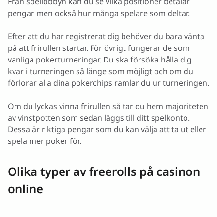
Från spellobbyn kan du se vilka positioner betalar
pengar men också hur många spelare som deltar.
Efter att du har registrerat dig behöver du bara vänta
på att frirullen startar. För övrigt fungerar de som
vanliga pokerturneringar. Du ska försöka hålla dig
kvar i turneringen så länge som möjligt och om du
förlorar alla dina pokerchips ramlar du ur turneringen.
Om du lyckas vinna frirullen så tar du hem majoriteten
av vinstpotten som sedan läggs till ditt spelkonto.
Dessa är riktiga pengar som du kan välja att ta ut eller
spela mer poker för.
Olika typer av freerolls på casinon
online