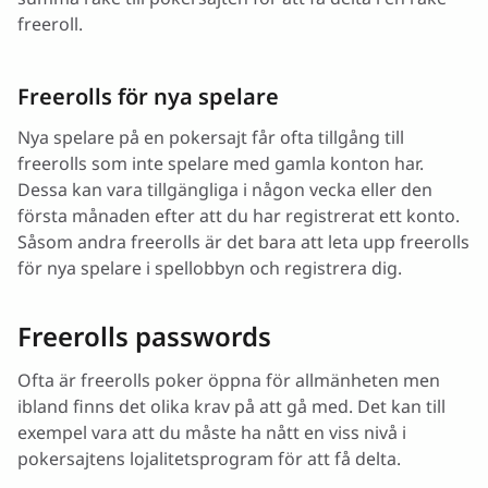
freeroll.
Freerolls för nya spelare
Nya spelare på en pokersajt får ofta tillgång till
freerolls som inte spelare med gamla konton har.
Dessa kan vara tillgängliga i någon vecka eller den
första månaden efter att du har registrerat ett konto.
Såsom andra freerolls är det bara att leta upp freerolls
för nya spelare i spellobbyn och registrera dig.
Freerolls passwords
Ofta är freerolls poker öppna för allmänheten men
ibland finns det olika krav på att gå med. Det kan till
exempel vara att du måste ha nått en viss nivå i
pokersajtens lojalitetsprogram för att få delta.