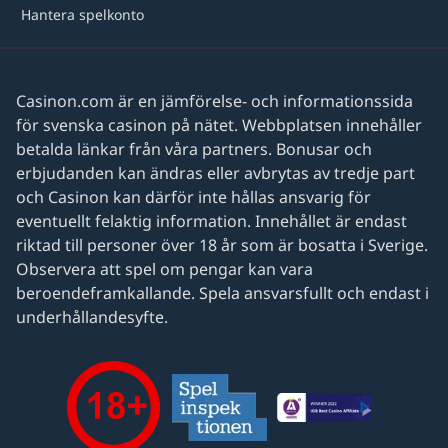
Hantera spelkonto
Casinon.com är en jämförelse- och informationssida
för svenska casinon på nätet. Webbplatsen innehåller
betalda länkar från våra partners. Bonusar och
erbjudanden kan ändras eller avbrytas av tredje part
och Casinon kan därför inte hållas ansvarig för
eventuellt felaktig information. Innehållet är endast
riktad till personer över 18 år som är bosatta i Sverige.
Observera att spel om pengar kan vara
beroendeframkallande. Spela ansvarsfullt och endast i
underhållandesyfte.