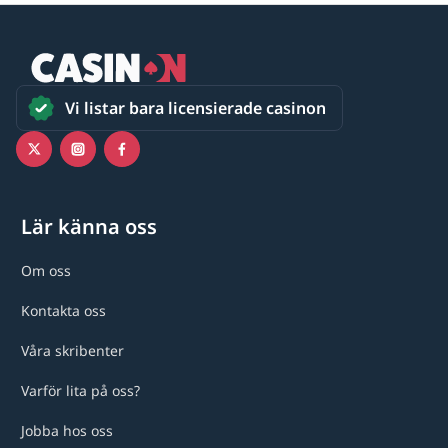
Vi listar bara licensierade casinon
Lär känna oss
Om oss
Kontakta oss
Våra skribenter
Varför lita på oss?
Jobba hos oss