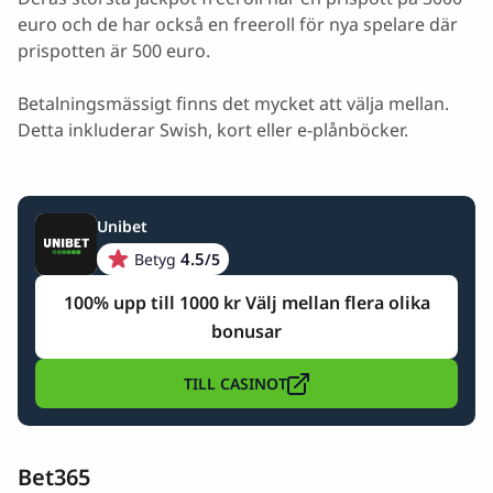
euro och de har också en freeroll för nya spelare där
prispotten är 500 euro.
Betalningsmässigt finns det mycket att välja mellan.
Detta inkluderar Swish, kort eller e-plånböcker.
Unibet
4.5
Betyg
/
5
100% upp till 1000 kr
Välj mellan flera olika
bonusar
TILL CASINOT
Bet365