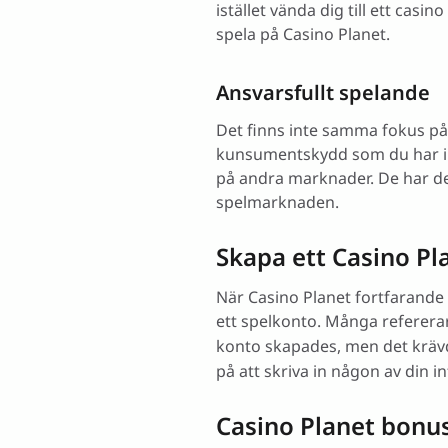
istället vända dig till ett casi
spela på Casino Planet.
Ansvarsfullt spelande
Det finns inte samma fokus på
kunsumentskydd som du har i S
på andra marknader. De har de
spelmarknaden.
Skapa ett Casino Pl
När Casino Planet fortfarande 
ett spelkonto. Många refererar
konto skapades, men det krävd
på att skriva in någon av din 
Casino Planet bonu