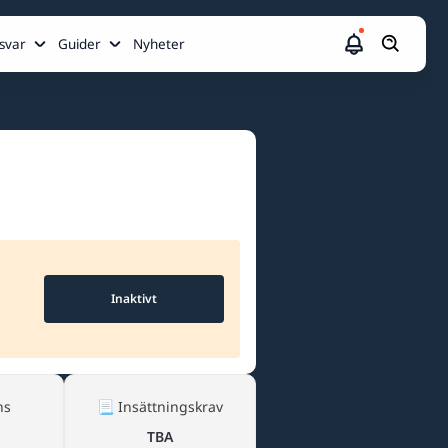
svar
Guider
Nyheter
Inaktivt
ns
📃 Insättningskrav
TBA