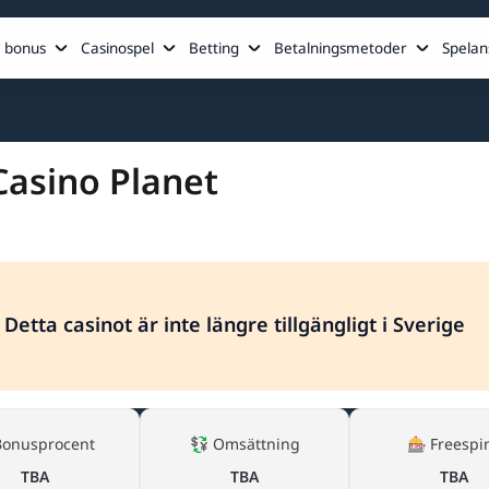
 bonus
Casinospel
Betting
Betalningsmetoder
Spelan
Casino Planet
Detta casinot är inte längre tillgängligt i Sverige
Bonusprocent
💱 Omsättning
🎰 Freespi
TBA
TBA
TBA