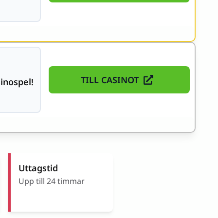
TILL CASINOT
inospel!
Uttagstid
Upp till 24 timmar