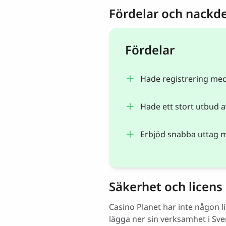
Fördelar och nackde
Fördelar
Hade registrering me
Hade ett stort utbud a
Erbjöd snabba uttag m
Säkerhet och licens
Casino Planet har inte någon l
lägga ner sin verksamhet i Sve