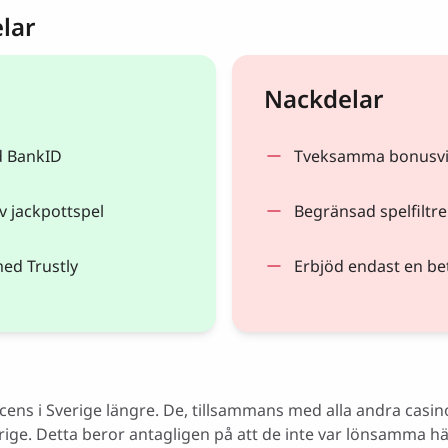
lar
Nackdelar
d BankID
Tveksamma bonusvi
v jackpottspel
Begränsad spelfiltre
ed Trustly
Erbjöd endast en b
icens i Sverige längre. De, tillsammans med alla andra casin
rige. Detta beror antagligen på att de inte var lönsamma h