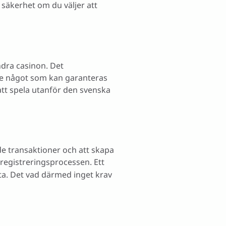
n säkerhet om du väljer att
ndra casinon. Det
te något som kan garanteras
att spela utanför den svenska
åde transaktioner och att skapa
registreringsprocessen. Ett
ta. Det vad därmed inget krav