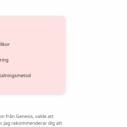
llkor
ring
etalningsmetod
on från Genesis, valde att
är. Jag rekommenderar dig att