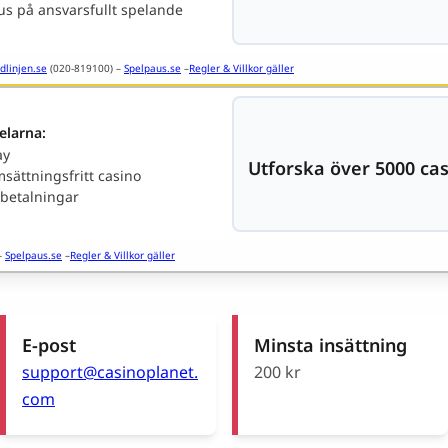
kus på ansvarsfullt spelande
dlinjen.se
(020-819100) –
Spelpaus.se
–
Regler & Villkor gäller
elarna:
ay
Utforska över 5000 cas
sättningsfritt casino
betalningar
–
Spelpaus.se
–
Regler & Villkor gäller
E-post
Minsta insättning
support@casinoplanet.
200 kr
com