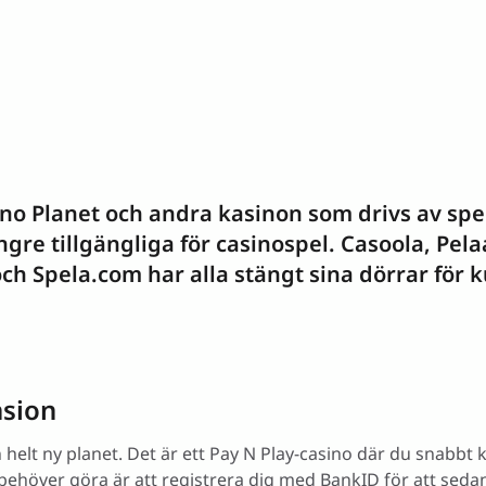
ino Planet och andra kasinon som drivs av spe
ngre tillgängliga för casinospel. Casoola, Pel
ch Spela.com har alla stängt sina dörrar för k
nsion
 en helt ny planet. Det är ett Pay N Play-casino där du sna
ehöver göra är att registrera dig med BankID för att sedan