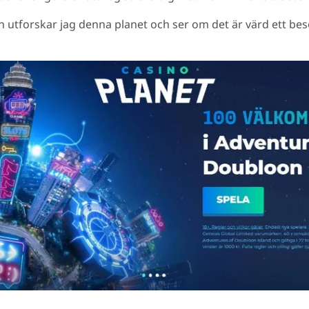
n utforskar jag denna planet och ser om det är värd ett be