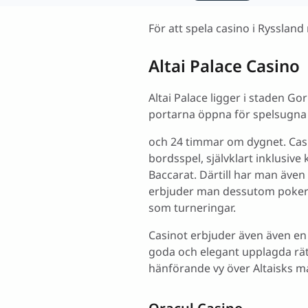
Altai Palace Casino
Särskilda casino–zoner
För att spela casino i Ryssland
Altai Palace Casino
Altai Palace ligger i staden Go
portarna öppna för spelsugna r
och 24 timmar om dygnet. Casin
bordsspel, självklart inklusive
Baccarat. Därtill har man även
erbjuder man dessutom pokerkv
som turneringar.
Casinot erbjuder även även en
goda och elegant upplagda rätt
hänförande vy över Altaisks ma