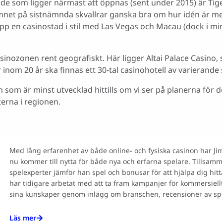
v de som ligger närmast att öppnas (sent under 2015) är Tig
mnet på sistnämnda skvallrar ganska bra om hur idén är m
p en casinostad i stil med Las Vegas och Macau (dock i min
sinozonen rent geografiskt. Här ligger Altai Palace Casino, 
 inom 20 år ska finnas ett 30-tal casinohotell av varierande 
 som är minst utvecklad hittills om vi ser på planerna för 
terna i regionen.
Med lång erfarenhet av både online- och fysiska casinon har Ji
nu kommer till nytta för både nya och erfarna spelare. Tillsa
spelexperter jämför han spel och bonusar för att hjälpa dig hitt
har tidigare arbetat med att ta fram kampanjer för kommersiell
sina kunskaper genom inlägg om branschen, recensioner av spe
Läs mer