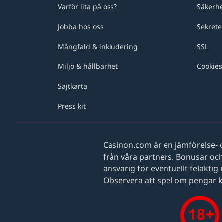
Varför lita på oss?
Säkerhe
Jobba hos oss
Sekrete
Mångfald & inkludering
SSL
Miljö & hållbarhet
Cookies
Sajtkarta
Press kit
Casinon.com är en jämförelse- 
från våra partners. Bonusar och
ansvarig för eventuellt felaktig
Observera att spel om pengar k