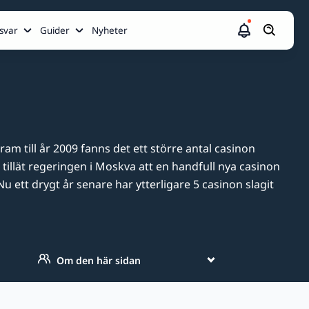
svar
Guider
Nyheter
ram till år 2009 fanns det ett större antal casinon
 tillät regeringen i Moskva att en handfull nya casinon
u ett drygt år senare har ytterligare 5 casinon slagit
Om den här sidan