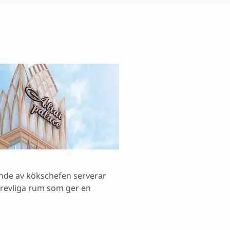
ende av kökschefen serverar
 trevliga rum som ger en