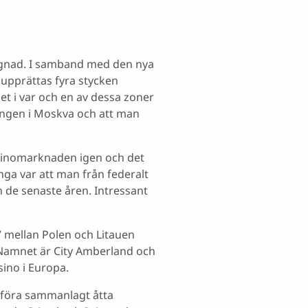
yggnad. I samband med den nya
 upprättas fyra stycken
det i var och en av dessa zoner
eringen i Moskva och att man
casinomarknaden igen och det
änga var att man från federalt
den de senaste åren. Intressant
” mellan Polen och Litauen
 Namnet är City Amberland och
ino i Europa.
ppföra sammanlagt åtta