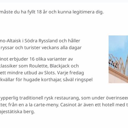
 måste du ha fyllt 18 år och kunna legitimera dig.
rno-Altaisk i Södra Ryssland och håller
yssar och turister veckans alla dagar
ot erbjuder 16 olika varianter av
 klassiker som Roulette, Blackjack och
 ett mindre utbud av Slots. Varje fredag
ällar för hugade korthajar, såväl ringspel
 ypperlig traditionell rysk restaurang, som under överinse
er, från en a la carte-meny. Casinot är även ett hotell med
jestätiska berg.