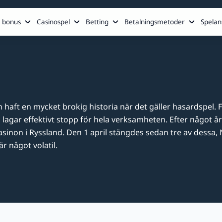
 bonus
Casinospel
Betting
Betalningsmetoder
Spelan
 haft en mycket brokig historia när det gäller hasardspel. F
 lagar effektivt stopp för hela verksamheten. Efter något år
sinon i Ryssland. Den 1 april stängdes sedan tre av dessa, N
r något volatil.