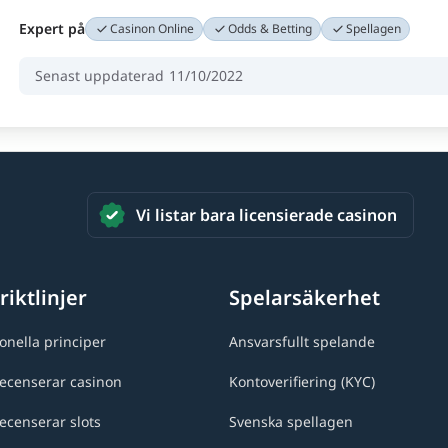
Expert på
Casinon Online
Odds & Betting
Spellagen
Senast uppdaterad
11/10/2022
Vi listar bara licensierade casinon
riktlinjer
Spelarsäkerhet
onella principer
Ansvarsfullt spelande
recenserar casinon
Kontoverifiering (KYC)
recenserar slots
Svenska spellagen