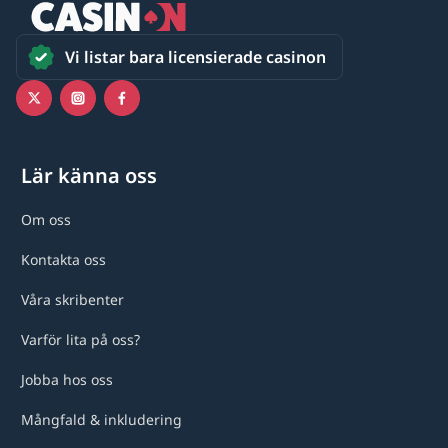
Vi listar bara licensierade casinon
Lär känna oss
Om oss
Kontakta oss
Våra skribenter
Varför lita på oss?
Jobba hos oss
Mångfald & inkludering