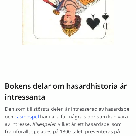
Bokens delar om hasardhistoria är
intressanta
Den som till största delen är intresserad av hasardspel
och
casinospel
har i alla fall några sidor som kan vara
av intresse.
Killespelet
, vilket är ett hasardspel som
framförallt spelades på 1800-talet, presenteras på