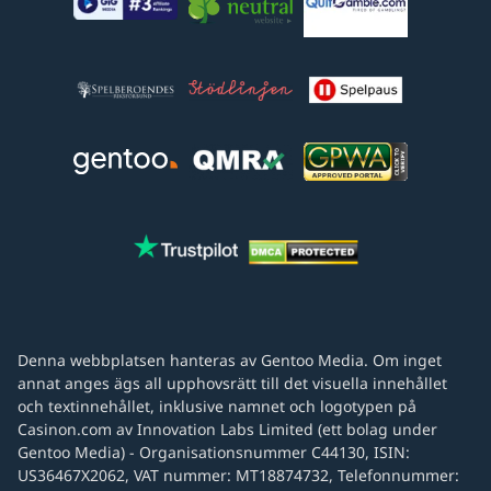
Denna webbplatsen hanteras av Gentoo Media. Om inget
annat anges ägs all upphovsrätt till det visuella innehållet
och textinnehållet, inklusive namnet och logotypen på
Casinon.com av Innovation Labs Limited (ett bolag under
Gentoo Media) - Organisationsnummer C44130, ISIN:
US36467X2062, VAT nummer: MT18874732, Telefonnummer: