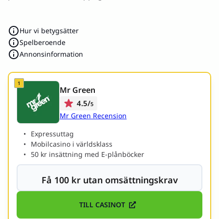
Hur vi betygsätter
Spelberoende
Annonsinformation
Mr Green
4.5
/
5
Mr Green Recension
Expressuttag
Mobilcasino i världsklass
50 kr insättning med E-plånböcker
Få 100 kr utan omsättningskrav
TILL CASINOT