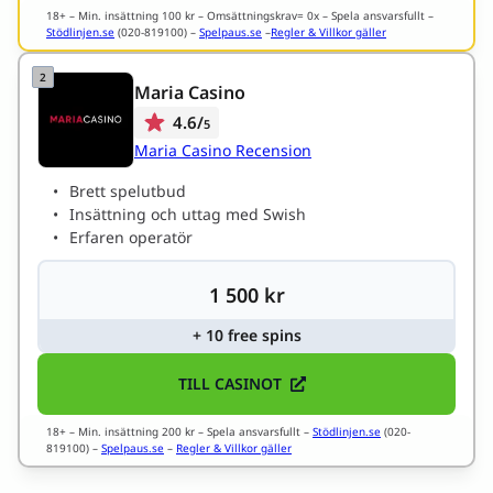
18+ – Min. insättning 100 kr – Omsättningskrav= 0x – Spela ansvarsfullt –
Stödlinjen.se
(020-819100) –
Spelpaus.se
–
Regler & Villkor gäller
Maria Casino
4.6
/
5
Maria Casino Recension
Brett spelutbud
Insättning och uttag med Swish
Erfaren operatör
1 500 kr
+ 10 free spins
TILL CASINOT
18+ – Min. insättning 200 kr – Spela ansvarsfullt –
Stödlinjen.se
(020-
819100) –
Spelpaus.se
–
Regler & Villkor gäller