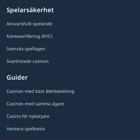
Spelarsäkerhet
Ansvarsfullt spelande
Kontoverifiering (KYC)
Svenska spellagen
Svartlistade casinon
Guider
Casinon med bäst återbetalning
Casinon med samma ägare
Casino för nybörjare
Hantera spelkonto