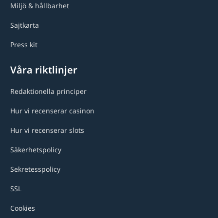
Miljö & hållbarhet
Sajtkarta
Press kit
Våra riktlinjer
Redaktionella principer
Hur vi recenserar casinon
Hur vi recenserar slots
Säkerhetspolicy
Sekretesspolicy
SSL
Cookies